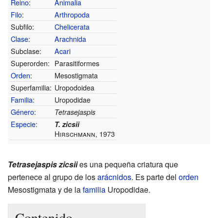
Reino
:
Animalia
Filo
:
Arthropoda
Subfilo:
Chelicerata
Clase
:
Arachnida
Subclase:
Acari
Superorden:
Parasitiformes
Orden
:
Mesostigmata
Superfamilia:
Uropodoidea
Familia
:
Uropodidae
Género
:
Tetrasejaspis
Especie
:
T. zicsii
Hirschmann, 1973
Tetrasejaspis zicsii
es una pequeña criatura que
pertenece al grupo de los
arácnidos
. Es parte del
orden
Mesostigmata y de la
familia
Uropodidae.
Contenido