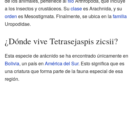
de los animales, pertenece al
filo
Arthropoda, que incluye
a los insectos y crustáceos. Su
clase
es Arachnida, y su
orden
es Mesostigmata. Finalmente, se ubica en la
familia
Uropodidae.
¿Dónde vive Tetrasejaspis zicsii?
Esta especie de arácnido se ha encontrado únicamente en
Bolivia
, un país en
América del Sur
. Esto significa que es
una criatura que forma parte de la fauna especial de esa
región.