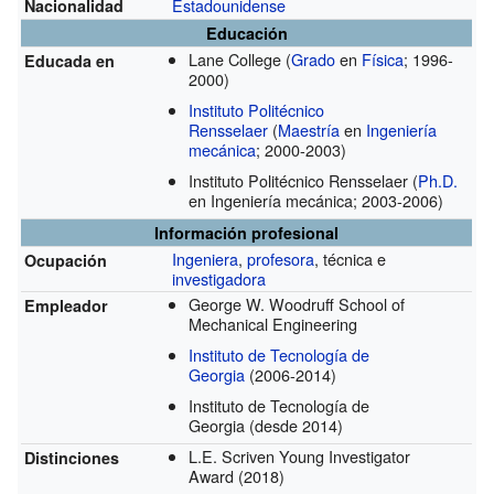
Estadounidense
Nacionalidad
Educación
Lane College
(
Grado
en
Física
; 1996-
Educada en
2000)
Instituto Politécnico
Rensselaer
(
Maestría
en
Ingeniería
mecánica
; 2000-2003)
Instituto Politécnico Rensselaer
(
Ph.D.
en Ingeniería mecánica; 2003-2006)
Información profesional
Ingeniera
,
profesora
, técnica e
Ocupación
investigadora
George W. Woodruff School of
Empleador
Mechanical Engineering
Instituto de Tecnología de
Georgia
(2006-2014)
Instituto de Tecnología de
Georgia
(desde 2014)
L.E. Scriven Young Investigator
Distinciones
Award
(2018)