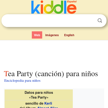
Web
Imágenes
English
Tea Party (canción) para niños
Enciclopedia para niños
Datos para niños
«Tea Party»
sencillo de
Kerli
del álbum
Almost Alice