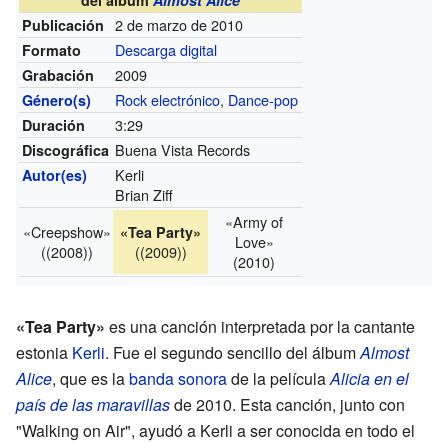
2 de marzo de 2010
Publicación
Descarga digital
Formato
2009
Grabación
Rock electrónico
,
Dance-pop
Género(s)
3:29
Duración
Buena Vista Records
Discográfica
Kerli
Autor(es)
Brian Ziff
«Army of
«Creepshow»
«Tea Party»
Love»
((2008))
((2009))
(2010)
«Tea Party»
es una canción interpretada por la cantante
estonia
Kerli
. Fue el segundo sencillo del álbum
Almost
Alice
, que es la
banda sonora
de la película
Alicia en el
país de las maravillas
de 2010. Esta canción, junto con
"Walking on Air", ayudó a Kerli a ser conocida en todo el