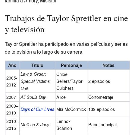
familia a Amory, Misisipi.
Trabajos de Taylor Spreitler en cine
y televisión
Taylor Spreitler ha participado en varias películas y series
de televisión a lo largo de su carrera.
Año
Título
Personaje
Notas
Law & Order:
Chloe
2005-
Sellers/Taylor
2 episodios
Special Victims
2012
Culphers
Unit
2007
Alice
Cortometraje
All Souls Day
2009–
Mia McCormick
139 episodios
Days of Our Lives
2010
2010–
Lennox
Papel principal
Melissa & Joey
2015
Scanlon