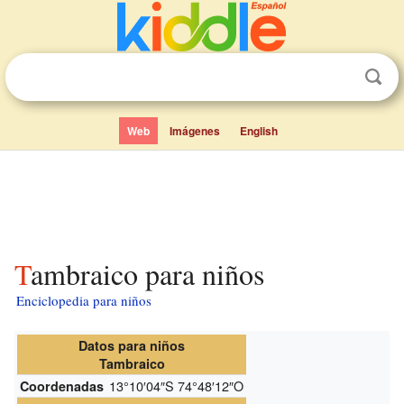
Web
Imágenes
English
Tambraico para niños
Enciclopedia para niños
Datos para niños
Tambraico
13°10′04″S
74°48′12″O
Coordenadas