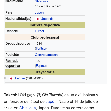
Nacimiento
Shizuoka
16 de julio de 1961
País
Japón
Nacionalidad(es)
Japonés
Carrera deportiva
Deporte
Fútbol
Club profesional
Debut deportivo
1984
(
Fujitsu
)
Posición
Centrocampista
Retirada
1991
deportiva
(
Fujitsu
)
Trayectoria
Fujitsu
(1984-1991)
Takeshi Oki
(
大木 武
Oki Takeshi
)
es un exfutbolista y
entrenador de fútbol de
Japón
. Nació el 16 de julio de
1961 en
Shizuoka
, Japón. Durante su carrera como