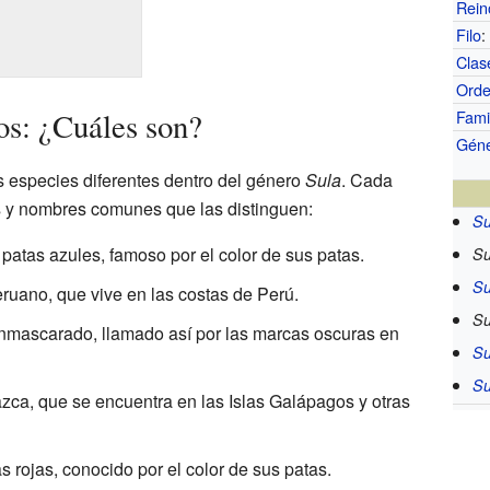
Rein
Filo
:
Clas
Ord
os: ¿Cuáles son?
Fami
Gén
 especies diferentes dentro del género
Sula
. Cada
as y nombres comunes que las distinguen:
Su
 patas azules, famoso por el color de sus patas.
Su
Su
eruano, que vive en las costas de Perú.
Su
enmascarado, llamado así por las marcas oscuras en
Su
Su
azca, que se encuentra en las Islas Galápagos y otras
s rojas, conocido por el color de sus patas.