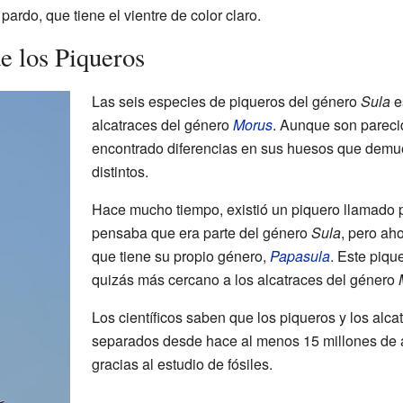
 pardo, que tiene el vientre de color claro.
e los Piqueros
Las seis especies de piqueros del género
Sula
e
alcatraces del género
Morus
. Aunque son parecid
encontrado diferencias en sus huesos que demu
distintos.
Hace mucho tiempo, existió un piquero llamado p
pensaba que era parte del género
Sula
, pero ah
que tiene su propio género,
Papasula
. Este piqu
quizás más cercano a los alcatraces del género
Los científicos saben que los piqueros y los alc
separados desde hace al menos 15 millones de a
gracias al estudio de fósiles.