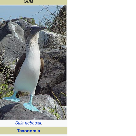
Sula
.
Sula nebouxii
Taxonomía