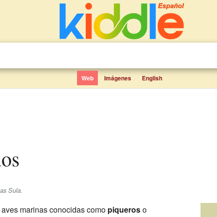
Web
Imágenes
English
ños
las Sula.
s aves marinas conocidas como
piqueros
o