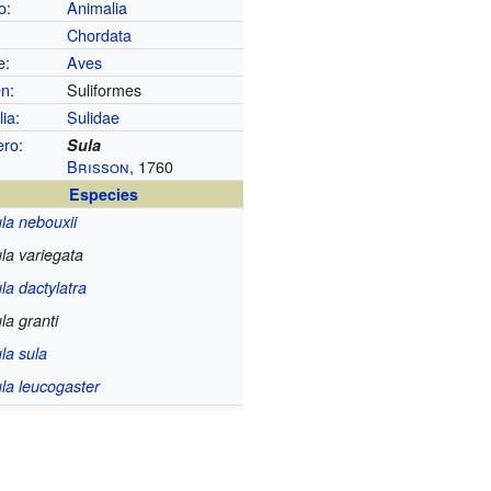
o
:
Animalia
Chordata
e
:
Aves
en
:
Suliformes
lia
:
Sulidae
ero
:
Sula
Brisson
, 1760
Especies
la nebouxii
la variegata
la dactylatra
la granti
la sula
la leucogaster