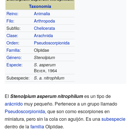
Taxonomía
Reino
:
Animalia
Filo
:
Arthropoda
Subfilo:
Chelicerata
Clase
:
Arachnida
Orden
:
Pseudoscorpionida
Familia
:
Olpiidae
Género
:
Stenolpium
Especie
:
S. asperum
Beier, 1964
Subespecie:
S. a. nitrophilum
El
Stenolpium asperum nitrophilum
es un tipo de
arácnido
muy pequeño. Pertenece a un grupo llamado
Pseudoscorpionida
, que son como escorpiones en
miniatura, pero sin la cola con aguijón. Es una
subespecie
dentro de la
familia
Olpiidae.