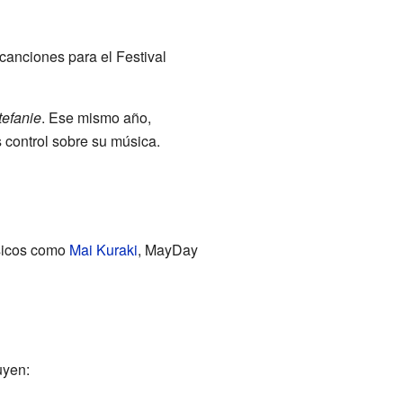
canciones para el Festival
tefanie
. Ese mismo año,
 control sobre su música.
úsicos como
Mai Kuraki
, MayDay
uyen: