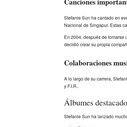
Canciones important
Stefanie Sun ha cantado en eve
Nacional de Singapur. Estas c
En 2004, después de tomarse 
decidió crear su propia compañ
Colaboraciones musi
A lo largo de su carrera, Stef
y F.I.R..
Álbumes destacados
Stefanie Sun ha lanzado muchos