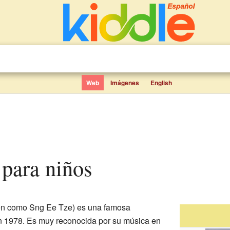
Web
Imágenes
English
 para niños
én como Sng Ee Tze) es una famosa
 1978. Es muy reconocida por su música en