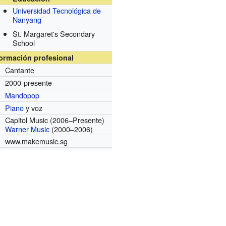
Universidad Tecnológica de
Nanyang
St. Margaret's Secondary
School
formación profesional
Cantante
2000-presente
Mandopop
Piano
y voz
Capitol Music
(2006–Presente)
Warner Music
(2000–2006)
www.makemusic.sg