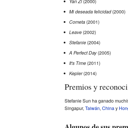
Yan Zi
(2000)
Mi deseada felicidad
(2000)
Cometa
(2001)
Leave
(2002)
Stefanie
(2004)
A Perfect Day
(2005)
It's Time
(2011)
Kepler
(2014)
Premios y reconoc
Stefanie Sun ha ganado muchís
Singapur,
Taiwán
,
China
y
Hon
Algunos de sus prem