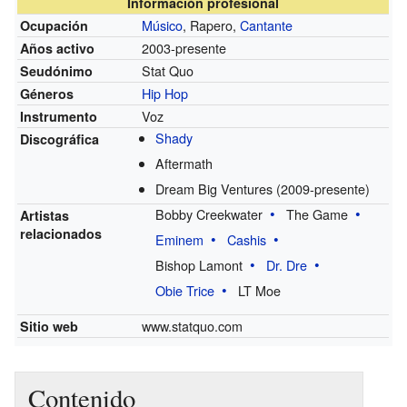
Información profesional
Músico
, Rapero,
Cantante
Ocupación
2003-presente
Años activo
Stat Quo
Seudónimo
Hip Hop
Géneros
Voz
Instrumento
Shady
Discográfica
Aftermath
Dream Big Ventures
(2009-presente)
Bobby Creekwater
The Game
Artistas
relacionados
Eminem
Cashis
Bishop Lamont
Dr. Dre
Obie Trice
LT Moe
www.statquo.com
Sitio web
Contenido