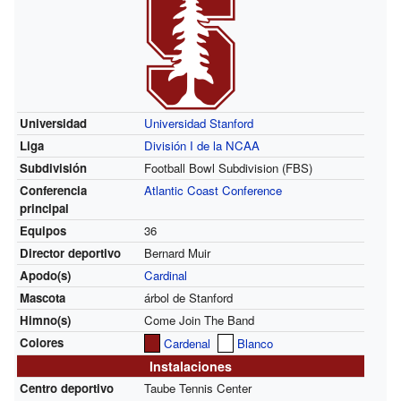
Universidad
Universidad Stanford
Liga
División I de la NCAA
Subdivisión
Football Bowl Subdivision (FBS)
Conferencia
Atlantic Coast Conference
principal
Equipos
36
Director deportivo
Bernard Muir
Apodo(s)
Cardinal
Mascota
árbol de Stanford
Himno(s)
Come Join The Band
Colores
Cardenal
Blanco
Instalaciones
Centro deportivo
Taube Tennis Center