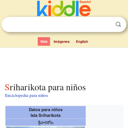
Web
Imágenes
English
Sriharikota para niños
Enciclopedia para niños
Datos para niños
Isla Sriharikota
శ్రీహరికోట