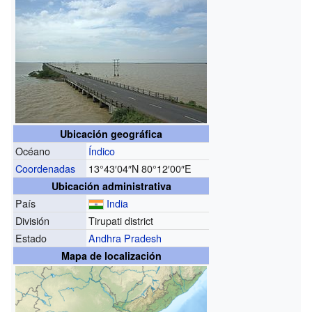
Ubicación geográfica
Océano
Índico
Coordenadas
13°43′04″N
80°12′00″E
Ubicación administrativa
País
India
División
Tirupati district
Estado
Andhra Pradesh
Mapa de localización