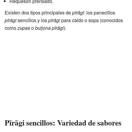
Requesón prensado.
Existen dos tipos principales de
pīrāgi
: los panecillos
pīrāgi
sencillos y los
pīrāgi
para caldo o sopa (conocidos
como
zupas
o
buljona pīrāgi
).
Pīrāgi sencillos: Variedad de sabores