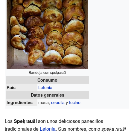
Bandeja con speķrauši
Consumo
Letonia
País
Datos generales
masa,
cebolla
y
tocino
.
Ingredientes
Los
Speķrauši
son unos deliciosos panecillos
tradicionales de
Letonia
. Sus nombres, como
speķa rauši