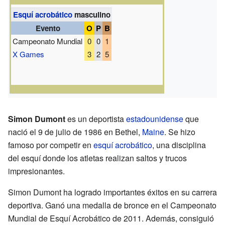
Esquí acrobático
masculino
Evento
O
P
B
Campeonato Mundial
0
0
1
X Games
3
2
5
Simon Dumont
es un deportista
estadounidense
que
nació el 9 de julio de 1986 en Bethel,
Maine
. Se hizo
famoso por competir en
esquí acrobático
, una disciplina
del esquí donde los atletas realizan saltos y trucos
impresionantes.
Simon Dumont ha logrado importantes éxitos en su carrera
deportiva. Ganó una medalla de bronce en el Campeonato
Mundial de Esquí Acrobático de 2011. Además, consiguió