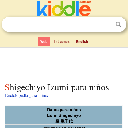
Web
Imágenes
English
Shigechiyo Izumi para niños
Enciclopedia para niños
Datos para niños
Izumi Shigechiyo
泉 重千代
Información personal