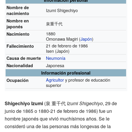
Nombre de
Izumi Shigechiyo
nacimiento
Nombre en
泉重千代
japonés
1880
Nacimiento
Omonawa Magiri (
Japón
)
21 de febrero de 1986
Fallecimiento
Isen (Japón)
Neumonía
Causa de muerte
Japonesa
Nacionalidad
Información profesional
Agricultor
y profesor de educación
Ocupación
superior
Shigechiyo Izumi
(
泉 重千代
Izumi Shigechiyo
, 29 de
junio de 1865 o 1880-21 de febrero de 1986)
fue un
hombre japonés que vivió muchísimos años. Se le
consideró una de las personas más longevas de la