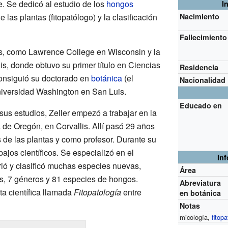
. Se dedicó al estudio de los
hongos
I
las plantas (fitopatólogo) y la clasificación
Nacimiento
Fallecimiento
es, como Lawrence College en Wisconsin y la
ois, donde obtuvo su primer título en Ciencias
Residencia
consiguió su doctorado en
botánica
(el
Nacionalidad
Universidad Washington en San Luis.
Educado en
us estudios, Zeller empezó a trabajar en la
 de Oregón, en Corvallis. Allí pasó 29 años
de las plantas y como profesor. Durante su
ajos científicos. Se especializó en el
In
ió y clasificó muchas especies nuevas,
Área
as, 7 géneros y 81 especies de hongos.
Abreviatura
ta científica llamada
Fitopatología
entre
en botánica
Notas
micología,
fitop