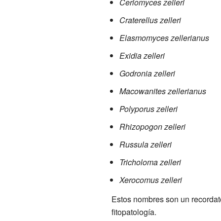
Ceriomyces zelleri
Craterellus zelleri
Elasmomyces zellerianus
Exidia zelleri
Godronia zelleri
Macowanites zellerianus
Polyporus zelleri
Rhizopogon zelleri
Russula zelleri
Tricholoma zelleri
Xerocomus zelleri
Estos nombres son un recordator
fitopatología.