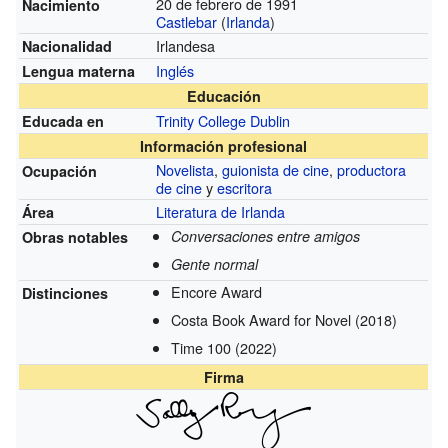
20 de febrero de 1991
Nacimiento
Castlebar
(
Irlanda
)
Irlandesa
Nacionalidad
Inglés
Lengua materna
Educación
Trinity College Dublin
Educada en
Información profesional
Novelista
,
guionista de cine
,
productora
Ocupación
de cine
y
escritora
Literatura de Irlanda
Área
Conversaciones entre amigos
Obras notables
Gente normal
Encore Award
Distinciones
Costa Book Award for Novel
(2018)
Time 100
(2022)
Firma