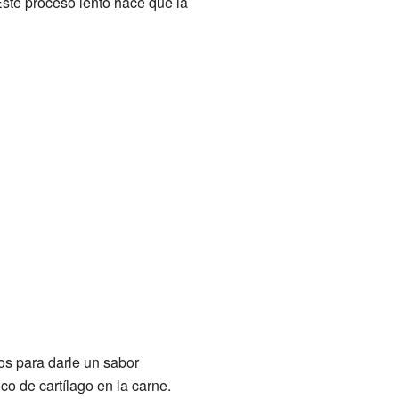
ste proceso lento hace que la
os para darle un sabor
co de cartílago en la carne.