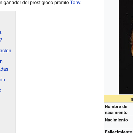
un ganador del prestigioso premio
Tony
.
a
?
ación
ón
adas
ión
o
I
Nombre de
nacimiento
Nacimiento
Fallecimiento