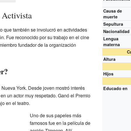
Causa de
 Activista
muerte
Sepultura
so que también se involucró en actividades
Nacionalidad
ón. Fue reconocido por su trabajo en el cine
Lengua
n miembro fundador de la organización
materna
Ca
Altura
er?
Hijos
, Nueva York. Desde joven mostró interés
Educado en
ió en un actor muy respetado. Ganó el Premio
jo en el teatro.
Uno de sus papeles más
famosos fue en la película de
acción
Timecop
. Allí