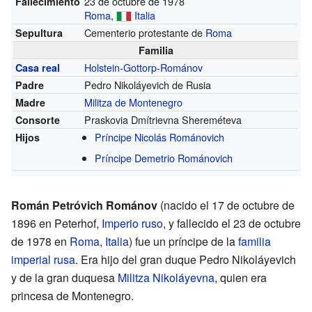
23 de octubre de 1978
Fallecimiento
Roma
,
Italia
Cementerio protestante de
Roma
Sepultura
Familia
Holstein-Gottorp-Románov
Casa real
Pedro Nikoláyevich de Rusia
Padre
Militza de Montenegro
Madre
Praskovia Dmítrievna Shereméteva
Consorte
Príncipe Nicolás Románovich
Hijos
Príncipe Demetrio Románovich
Román Petróvich Románov
(nacido el 17 de octubre de
1896 en Peterhof,
Imperio ruso
, y fallecido el 23 de octubre
de 1978 en
Roma
,
Italia
) fue un príncipe de la
familia
imperial rusa
. Era hijo del gran duque Pedro Nikoláyevich
y de la gran duquesa
Militza Nikoláyevna
, quien era
princesa de Montenegro.