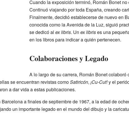
Cuando la exposición terminó, Román Bonet no d
Continuó viajando por toda España, creando cari
Finalmente, decidió establecerse de nuevo en Ba
conocida como la Avenida de la Luz, siguió pract
se dedicó al
ex libris
. Un
ex libris
es una pequeña 
en los libros para indicar a quién pertenecen.
Colaboraciones y Legado
A lo largo de su carrera, Román Bonet colaboró 
 ellas se encuentran revistas como
Satiricón
,
¡Cu-Cut!
y el perió
ron a dar vida a estas publicaciones.
 Barcelona a finales de septiembre de 1967, a la edad de oche
ejando un importante legado en el mundo del dibujo y la caricat