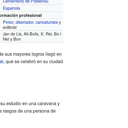
Cementerio de Poblenou
Española
formación profesional
Pintor
,
diseñador
,
caricaturista
y
exlibrist
Jan de Lis, Ali-Bufa, X. Rei, Bo i
Net y Bon
de sus mayores logros llegó en
al
, que se celebró en su ciudad
 su estudio en una caravana y
os rasgos de una persona de