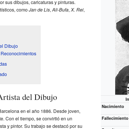
or sus dibujos, caricaturas y pinturas.
tísticos, como
Jan de Lis
,
Ali-Bufa
,
X. Rei
,
el Dibujo
 Reconocimientos
das
ado
tista del Dibujo
I
Nacimiento
arcelona en el año 1886. Desde joven,
te. Con el tiempo, se convirtió en un
Fallecimiento
sta y pintor. Su trabajo se destacó por su