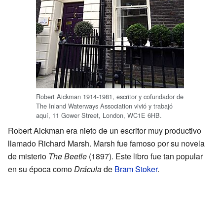
Robert Aickman 1914-1981, escritor y cofundador de
The Inland Waterways Association vivió y trabajó
aquí, 11 Gower Street, London, WC1E 6HB.
Robert Aickman era nieto de un escritor muy productivo
llamado Richard Marsh. Marsh fue famoso por su novela
de misterio
The Beetle
(1897). Este libro fue tan popular
en su época como
Drácula
de
Bram Stoker
.