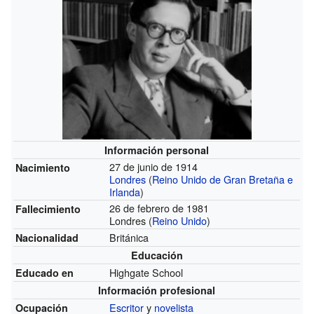
Información personal
27 de junio de 1914
Nacimiento
Londres
(
Reino Unido de Gran Bretaña e
Irlanda
)
26 de febrero de 1981
Fallecimiento
Londres (
Reino Unido
)
Británica
Nacionalidad
Educación
Highgate School
Educado en
Información profesional
Escritor
y
novelista
Ocupación