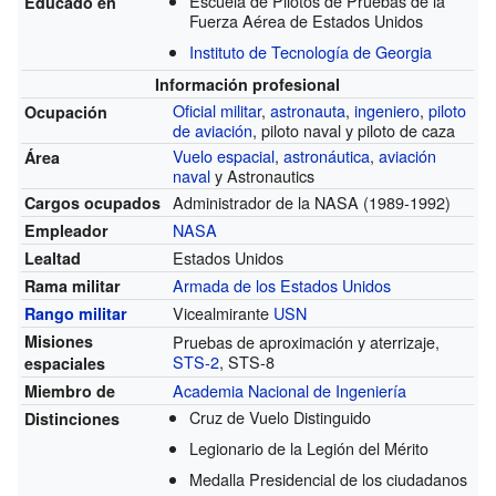
Escuela de Pilotos de Pruebas de la
Educado en
Fuerza Aérea de Estados Unidos
Instituto de Tecnología de Georgia
Información profesional
Oficial militar
,
astronauta
,
ingeniero
,
piloto
Ocupación
de aviación
, piloto naval y piloto de caza
Vuelo espacial
,
astronáutica
,
aviación
Área
naval
y Astronautics
Administrador de la NASA
(1989-1992)
Cargos ocupados
NASA
Empleador
Estados Unidos
Lealtad
Armada de los Estados Unidos
Rama militar
Vicealmirante
USN
Rango militar
Misiones
Pruebas de aproximación y aterrizaje,
STS-2
, STS-8
espaciales
Academia Nacional de Ingeniería
Miembro de
Cruz de Vuelo Distinguido
Distinciones
Legionario de la Legión del Mérito
Medalla Presidencial de los ciudadanos