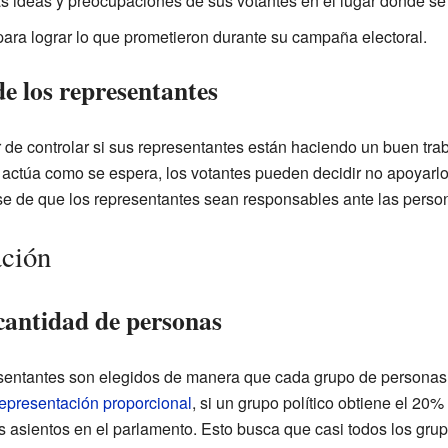
las ideas y preocupaciones de sus votantes en el lugar donde se
ara lograr lo que prometieron durante su campaña electoral.
e los representantes
 de controlar si sus representantes están haciendo un buen trab
ctúa como se espera, los votantes pueden decidir no apoyarlo
e de que los representantes sean responsables ante las person
ación
cantidad de personas
esentantes son elegidos de manera que cada grupo de personas
epresentación proporcional
, si un grupo político obtiene el 20%
asientos en el parlamento. Esto busca que casi todos los grupo