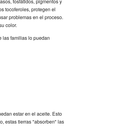
rasos, fosfátidos, pigmentos y
s tocoferoles, protegen el
usar problemas en el proceso.
u color.
e las familias lo puedan
edan estar en el aceite. Esto
, estas tierras "absorben" las