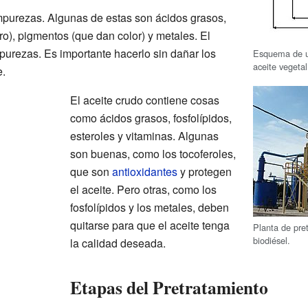
mpurezas. Algunas de estas son ácidos grasos,
ro), pigmentos (que dan color) y metales. El
purezas. Es importante hacerlo sin dañar los
Esquema de un
aceite vegetal
.
El aceite crudo contiene cosas
como ácidos grasos, fosfolípidos,
esteroles y vitaminas. Algunas
son buenas, como los tocoferoles,
que son
antioxidantes
y protegen
el aceite. Pero otras, como los
fosfolípidos y los metales, deben
quitarse para que el aceite tenga
Planta de pre
biodiésel.
la calidad deseada.
Etapas del Pretratamiento