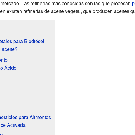
l mercado. Las refinerías más conocidas son las que procesan
p
én existen refinerías de aceite vegetal, que producen aceites 
tales para Biodiésel
l aceite?
ento
o Ácido
estibles para Alimentos
ice Activada