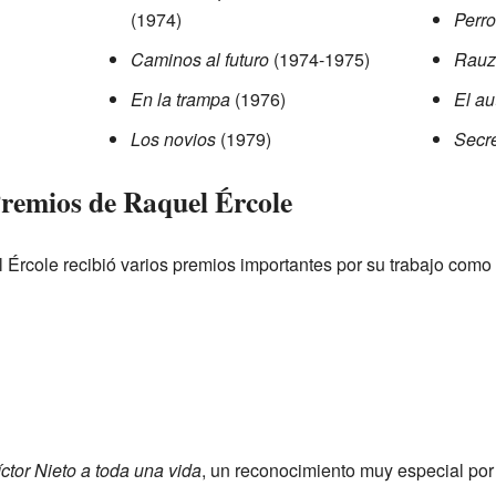
(1974)
Perr
Caminos al futuro
(1974-1975)
Rauz
En la trampa
(1976)
El au
Los novios
(1979)
Secre
remios de Raquel Ércole
l Ércole recibió varios premios importantes por su trabajo como a
ctor Nieto a toda una vida
, un reconocimiento muy especial por s