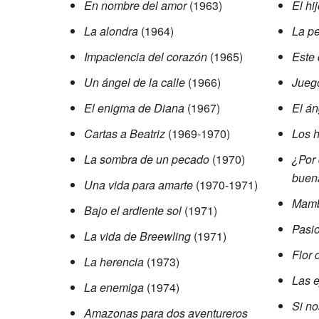
En nombre del amor
(1963)
El hi
La alondra
(1964)
La pe
Impaciencia del corazón
(1965)
Este
Un ángel de la calle
(1966)
Juego
El enigma de Diana
(1967)
El án
Cartas a Beatriz
(1969-1970)
Los h
La sombra de un pecado
(1970)
¿Por 
buen
Una vida para amarte
(1970-1971)
Mam
Bajo el ardiente sol
(1971)
Pasi
La vida de Breewling
(1971)
Flor 
La herencia
(1973)
Las e
La enemiga
(1974)
Si no
Amazonas para dos aventureros