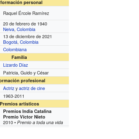
nformación personal
Raquel Ércole Ramírez
20 de febrero de 1940
Neiva
,
Colombia
13 de diciembre de 2021
Bogotá
,
Colombia
Colombiana
Familia
Lizardo Díaz
Patricia, Guido y César
formación profesional
Actriz
y
actriz de cine
1963-2011
Premios artísticos
Premios India Catalina
Premio Víctor Nieto
2010 •
Premio a toda una vida