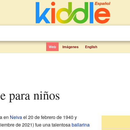
Web
Imágenes
English
le para niños
da en
Neiva
el 20 de febrero de 1940 y
ciembre de 2021) fue una talentosa
bailarina