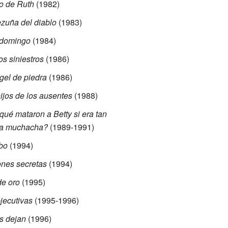
jo de Ruth
(1982)
zuña del diablo
(1983)
 domingo
(1984)
s siniestros
(1986)
gel de piedra
(1986)
ijos de los ausentes
(1988)
qué mataron a Betty si era tan
a muchacha?
(1989-1991)
bo
(1994)
ones secretas
(1994)
de oro
(1995)
jecutivas
(1995-1996)
s dejan
(1996)