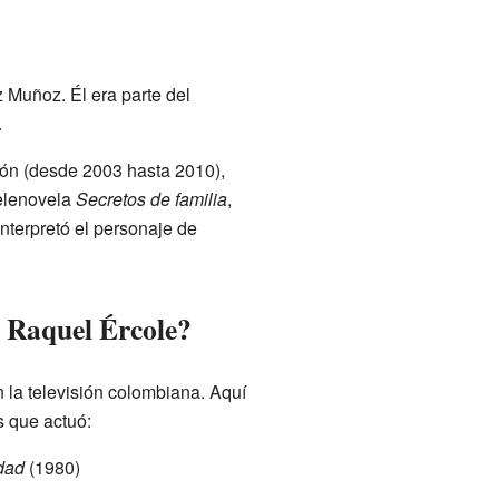
 Muñoz. Él era parte del
.
ión (desde 2003 hasta 2010),
telenovela
Secretos de familia
,
interpretó el personaje de
 Raquel Ércole?
n la televisión colombiana. Aquí
s que actuó:
dad
(1980)