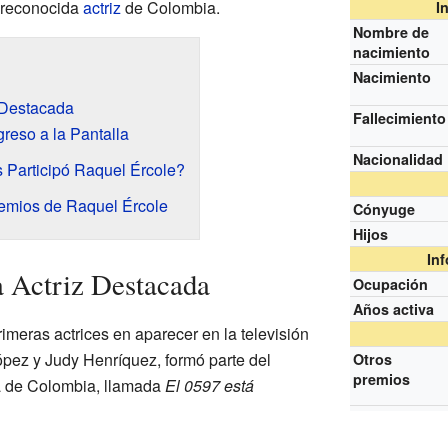
y reconocida
actriz
de Colombia.
I
Nombre de
nacimiento
Nacimiento
 Destacada
Fallecimiento
reso a la Pantalla
Nacionalidad
 Participó Raquel Ércole?
emios de Raquel Ércole
Cónyuge
Hijos
In
 Actriz Destacada
Ocupación
Años activa
imeras actrices en aparecer en la televisión
pez y Judy Henríquez, formó parte del
Otros
premios
la de Colombia, llamada
El 0597 está