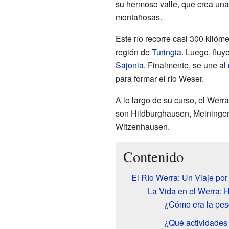
su hermoso valle, que crea una
montañosas.
Este río recorre casi 300 kilóm
región de
Turingia
. Luego, fluy
Sajonia
. Finalmente, se une al
para formar el río Weser.
A lo largo de su curso, el Werr
son Hildburghausen, Meininge
Witzenhausen.
Contenido
El Río Werra: Un Viaje po
La Vida en el Werra: H
¿Cómo era la pes
¿Qué actividades