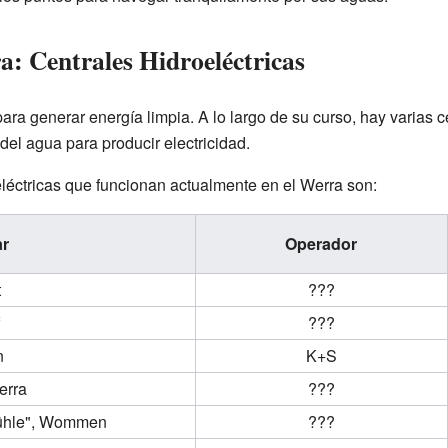
a: Centrales Hidroeléctricas
para generar energía limpia. A lo largo de su curso, hay varias c
del agua para producir electricidad.
eléctricas que funcionan actualmente en el Werra son:
ar
Operador
t
???
???
n
K+S
erra
???
nmühle", Wommen
???