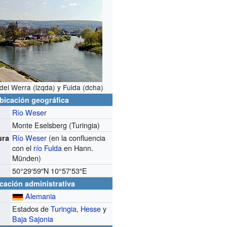
del Werra (izqda) y Fulda (dcha)
bicación geográfica
Río Weser
Monte Eselsberg (Turingia)
Río Weser
(en la confluencia
ura
con el
río Fulda
en Hann.
Münden)
50°29′59″N
10°57′53″E
cación administrativa
Alemania
Estados de
Turingia
,
Hesse
y
Baja Sajonia