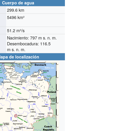
Cuerpo de agua
299.6 km
5496 km²
51.2 m³/s
o
Nacimiento: 797
m s. n. m.
Desembocadura: 116.5
m s. n. m.
apa de localización