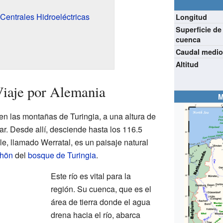
Centrales Hidroeléctricas
Longitud
Superficie de
cuenca
Caudal medi
Altitud
Viaje por Alemania
M
en las montañas de Turingia, a una altura de
ar. Desde allí, desciende hasta los 116.5
le, llamado Werratal, es un paisaje natural
hön
del
bosque de Turingia
.
Este río es vital para la
región. Su cuenca, que es el
área de tierra donde el agua
drena hacia el río, abarca