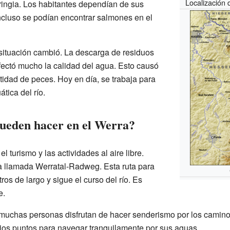
Localización 
ringia. Los habitantes dependían de sus
ncluso se podían encontrar salmones en el
 situación cambió. La descarga de residuos
afectó mucho la calidad del agua. Esto causó
tidad de peces. Hoy en día, se trabaja para
tica del río.
pueden hacer en el Werra?
l turismo y las actividades al aire libre.
a llamada Werratal-Radweg. Esta ruta para
tros de largo y sigue el curso del río. Es
e.
muchas personas disfrutan de hacer senderismo por los camino
arios puntos para navegar tranquilamente por sus aguas.