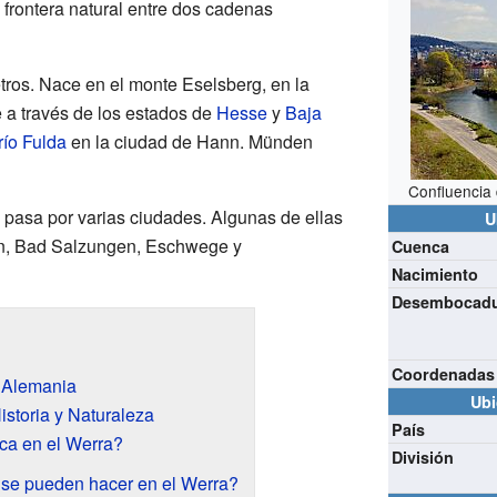
 frontera natural entre dos cadenas
etros. Nace en el monte Eselsberg, en la
e a través de los estados de
Hesse
y
Baja
río Fulda
en la ciudad de Hann. Münden
Confluencia 
a pasa por varias ciudades. Algunas de ellas
U
n, Bad Salzungen, Eschwege y
Cuenca
Nacimiento
Desembocad
Coordenadas
r Alemania
Ubi
istoria y Naturaleza
País
ca en el Werra?
División
 se pueden hacer en el Werra?