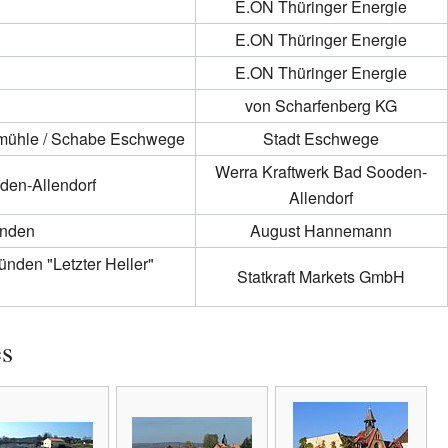
E.ON Thüringer Energie
E.ON Thüringer Energie
E.ON Thüringer Energie
d
von Scharfenberg KG
ssmühle / Schabe Eschwege
Stadt Eschwege
Werra Kraftwerk Bad Sooden-
oden-Allendorf
Allendorf
ünden
August Hannemann
ünden "Letzter Heller"
Statkraft Markets GmbH
es