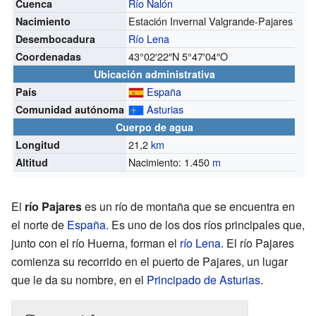
Río Nalón
Cuenca
Estación Invernal Valgrande-Pajares
Nacimiento
Río Lena
Desembocadura
43°02′22″N
5°47′04″O
Coordenadas
Ubicación administrativa
España
País
Asturias
Comunidad autónoma
Cuerpo de agua
21,2
km
Longitud
Nacimiento: 1.450
m
Altitud
El
río Pajares
es un río de montaña que se encuentra en
el norte de
España
. Es uno de los dos ríos principales que,
junto con el río Huerna, forman el
río Lena
. El río Pajares
comienza su recorrido en el puerto de Pajares, un lugar
que le da su nombre, en el
Principado de Asturias
.