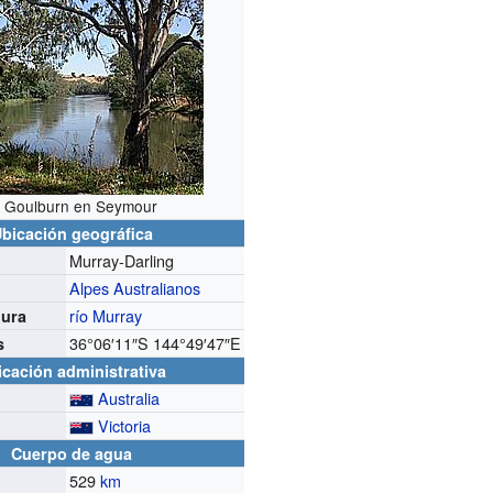
l Goulburn en Seymour
bicación geográfica
Murray-Darling
Alpes Australianos
río Murray
ura
36°06′11″S
144°49′47″E
s
icación administrativa
Australia
Victoria
Cuerpo de agua
529
km