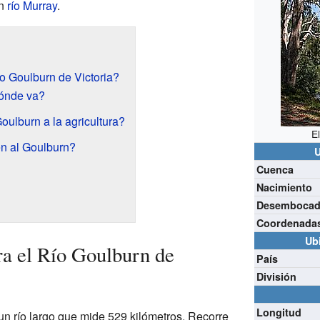
an
río Murray
.
o Goulburn de Victoria?
ónde va?
ulburn a la agricultura?
E
en al Goulburn?
U
Cuenca
Nacimiento
Desembocad
Coordenada
Ub
a el Río Goulburn de
País
División
Longitud
un río largo que mide 529 kilómetros. Recorre