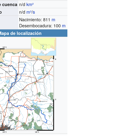
n/d
km²
e cuenca
n/d
m³
/
s
o
Nacimiento: 811
m
Desembocadura: 100
m
Mapa de localización