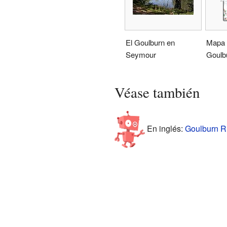
El Goulburn en
Mapa 
Seymour
Goulb
Véase también
En inglés:
Goulburn Ri