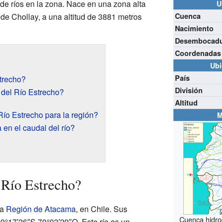
de ríos en la zona. Nace en una zona alta
U
o de Chollay, a una altitud de 3881 metros
Cuenca
Nacimiento
Desembocad
Coordenadas
Ubi
País
trecho?
División
 del Río Estrecho?
Altitud
Río Estrecho para la región?
M
 en el caudal del río?
 Río Estrecho?
la
Región de Atacama
, en Chile. Sus
Cuenca hidrog
9°17′26″S 70°03′29″O. Este río es un