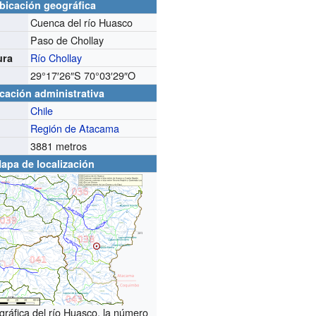
bicación geográfica
Cuenca del río Huasco
Paso de Chollay
Río Chollay
ura
29°17′26″S
70°03′29″O
cación administrativa
Chile
Región de Atacama
3881 metros
apa de localización
ráfica del río Huasco, la número