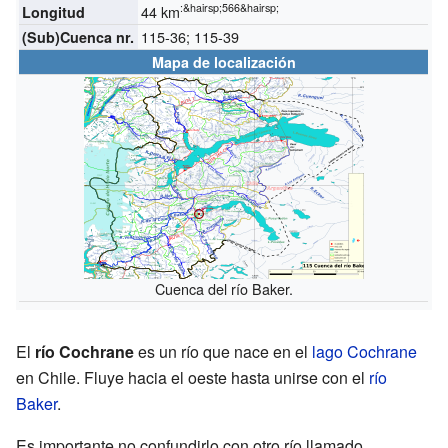
:&hairsp;566&hairsp;
44 km
Longitud
115-36; 115-39
(Sub)Cuenca nr.
Mapa de localización
Cuenca del río Baker.
El
río Cochrane
es un río que nace en el
lago Cochrane
en Chile. Fluye hacia el oeste hasta unirse con el
río
Baker
.
Es importante no confundirlo con otro río llamado