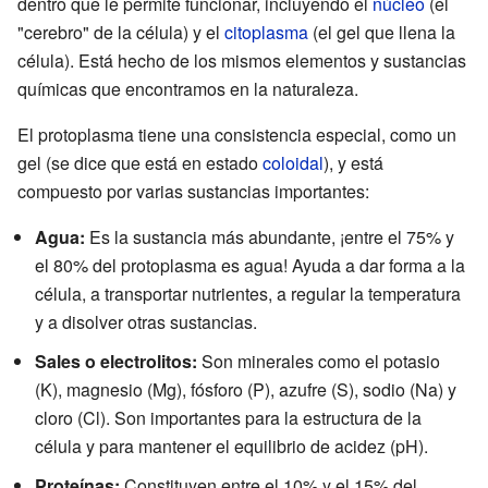
dentro que le permite funcionar, incluyendo el
núcleo
(el
"cerebro" de la célula) y el
citoplasma
(el gel que llena la
célula). Está hecho de los mismos elementos y sustancias
químicas que encontramos en la naturaleza.
El protoplasma tiene una consistencia especial, como un
gel (se dice que está en estado
coloidal
), y está
compuesto por varias sustancias importantes:
Agua:
Es la sustancia más abundante, ¡entre el 75% y
el 80% del protoplasma es agua! Ayuda a dar forma a la
célula, a transportar nutrientes, a regular la temperatura
y a disolver otras sustancias.
Sales o electrolitos:
Son minerales como el potasio
(K), magnesio (Mg), fósforo (P), azufre (S), sodio (Na) y
cloro (Cl). Son importantes para la estructura de la
célula y para mantener el equilibrio de acidez (pH).
Proteínas:
Constituyen entre el 10% y el 15% del