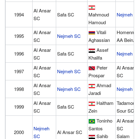
Al Ansar
1994
Safa SC
Mahmoud
Nejmeh S
SC
Hamoud
Al Ansar
Vitali
Homenme
1995
Nejmeh SC
SC
Aghassian
AA Beirut
Al Ansar
Assef
1996
Safa SC
Nejmeh S
SC
Khalifa
Al Ansar
Peter
Al Ansar
1997
Nejmeh SC
SC
Prospar
SC
Al Ansar
Ahmad
1998
Nejmeh SC
Nejmeh S
SC
Jaradi
Al Ansar
Haitham
Tadamon
1999
Safa SC
SC
Zein
Sour SC
Toninho
Al Ansar
Nejmeh
Santos
SC
2000
Al Ansar SC
SC
Sahib
Salam