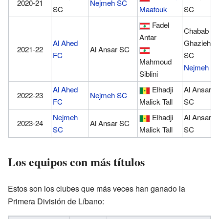
2020-21
Nejmeh SC
SC
Maatouk
SC
Fadel
Chabab
Antar
Al Ahed
Ghazieh
2021-22
Al Ansar SC
FC
SC
Mahmoud
Nejmeh S
Siblini
Al Ahed
Elhadji
Al Ansar
2022-23
Nejmeh SC
FC
Malick Tall
SC
Nejmeh
Elhadji
Al Ansar
2023-24
Al Ansar SC
SC
Malick Tall
SC
Los equipos con más títulos
Estos son los clubes que más veces han ganado la
Primera División de Líbano: