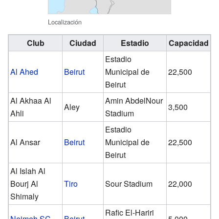
Localización
Club
Ciudad
Estadio
Capacidad
Estadio
Al Ahed
Beirut
Municipal de
22,500
Beirut
Al Akhaa Al
Amin AbdelNour
Aley
3,500
Ahli
Stadium
Estadio
Al Ansar
Beirut
Municipal de
22,500
Beirut
Al Islah Al
Bourj Al
Tiro
Sour Stadium
22,000
Shimaly
Rafic El-Hariri
Nejmeh SC
Beirut
5,000