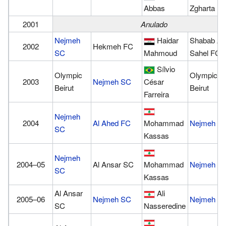
Abbas
Zgharta F
2001
Anulado
Nejmeh
Haidar
Shabab Al
2002
Hekmeh FC
SC
Mahmoud
Sahel FC
Sílvio
Olympic
Olympic
2003
Nejmeh SC
César
Beirut
Beirut
Farreira
Nejmeh
2004
Al Ahed FC
Mohammad
Nejmeh S
SC
Kassas
Nejmeh
2004–05
Al Ansar SC
Mohammad
Nejmeh S
SC
Kassas
Al Ansar
Ali
2005–06
Nejmeh SC
Nejmeh S
SC
Nasseredine