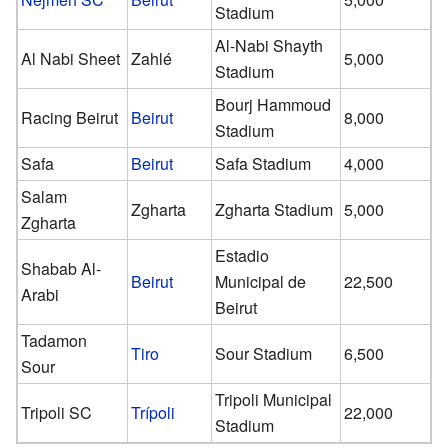
Stadium
Al-Nabi Shayth
Al Nabi Sheet
Zahlé
5,000
Stadium
Bourj Hammoud
Racing Beirut
Beirut
8,000
Stadium
Safa
Beirut
Safa Stadium
4,000
Salam
Zgharta
Zgharta Stadium
5,000
Zgharta
Estadio
Shabab Al-
Beirut
Municipal de
22,500
Arabi
Beirut
Tadamon
Tiro
Sour Stadium
6,500
Sour
Tripoli Municipal
Tripoli SC
Trípoli
22,000
Stadium