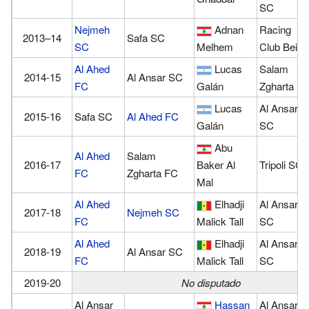
SC
Nejmeh
Adnan
Racing
2013–14
Safa SC
SC
Melhem
Club Beiru
Al Ahed
Lucas
Salam
2014-15
Al Ansar SC
FC
Galán
Zgharta F
Lucas
Al Ansar
2015-16
Safa SC
Al Ahed FC
Galán
SC
Abu
Al Ahed
Salam
2016-17
Baker Al
Tripoli SC
FC
Zgharta FC
Mal
Al Ahed
Elhadji
Al Ansar
2017-18
Nejmeh SC
FC
Malick Tall
SC
Al Ahed
Elhadji
Al Ansar
2018-19
Al Ansar SC
FC
Malick Tall
SC
2019-20
No disputado
Al Ansar
Hassan
Al Ansar