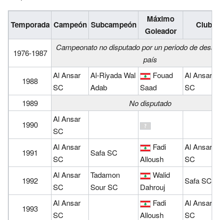
Máximo
Temporada
Campeón
Subcampeón
Club
Goleador
Campeonato no disputado por un periodo de desafí
1976-1987
país
Al Ansar
Al-Riyada Wal
Fouad
Al Ansar
1988
SC
Adab
Saad
SC
1989
No disputado
Al Ansar
1990
SC
Al Ansar
Fadi
Al Ansar
1991
Safa SC
SC
Alloush
SC
Al Ansar
Tadamon
Walid
1992
Safa SC
SC
Sour SC
Dahrouj
Al Ansar
Fadi
Al Ansar
1993
SC
Alloush
SC