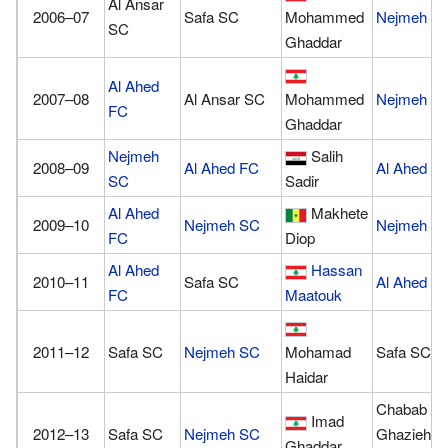
Al Ansar
2006–07
Safa SC
Mohammed
Nejmeh S
SC
Ghaddar
Al Ahed
2007–08
Al Ansar SC
Mohammed
Nejmeh S
FC
Ghaddar
Nejmeh
Salih
2008–09
Al Ahed FC
Al Ahed F
SC
Sadir
Al Ahed
Makhete
2009–10
Nejmeh SC
Nejmeh S
FC
Diop
Al Ahed
Hassan
2010–11
Safa SC
Al Ahed F
FC
Maatouk
2011–12
Safa SC
Nejmeh SC
Mohamad
Safa SC
Haidar
Chabab
Imad
2012–13
Safa SC
Nejmeh SC
Ghazieh
Ghaddar