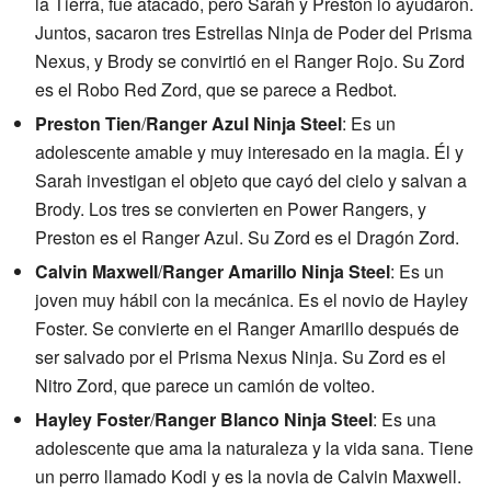
la Tierra, fue atacado, pero Sarah y Preston lo ayudaron.
Juntos, sacaron tres Estrellas Ninja de Poder del Prisma
Nexus, y Brody se convirtió en el Ranger Rojo. Su Zord
es el Robo Red Zord, que se parece a Redbot.
Preston Tien
/
Ranger Azul Ninja Steel
: Es un
adolescente amable y muy interesado en la magia. Él y
Sarah investigan el objeto que cayó del cielo y salvan a
Brody. Los tres se convierten en Power Rangers, y
Preston es el Ranger Azul. Su Zord es el Dragón Zord.
Calvin Maxwell
/
Ranger Amarillo Ninja Steel
: Es un
joven muy hábil con la mecánica. Es el novio de Hayley
Foster. Se convierte en el Ranger Amarillo después de
ser salvado por el Prisma Nexus Ninja. Su Zord es el
Nitro Zord, que parece un camión de volteo.
Hayley Foster
/
Ranger Blanco Ninja Steel
: Es una
adolescente que ama la naturaleza y la vida sana. Tiene
un perro llamado Kodi y es la novia de Calvin Maxwell.