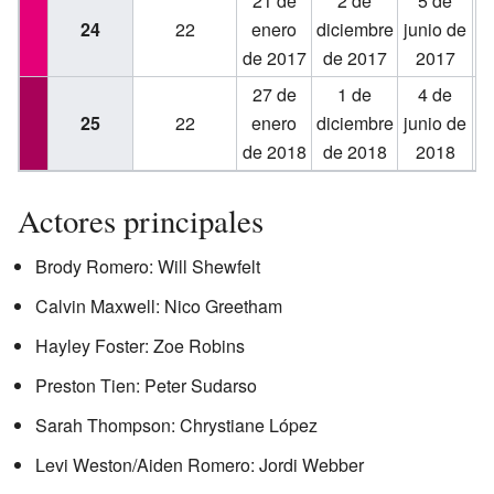
21 de
2 de
5 de
24
22
enero
diciembre
junio de
de 2017
de 2017
2017
d
27 de
1 de
4 de
25
22
enero
diciembre
junio de
de 2018
de 2018
2018
d
Actores principales
Brody Romero: Will Shewfelt
Calvin Maxwell: Nico Greetham
Hayley Foster: Zoe Robins
Preston Tien: Peter Sudarso
Sarah Thompson: Chrystiane López
Levi Weston/Aiden Romero: Jordi Webber