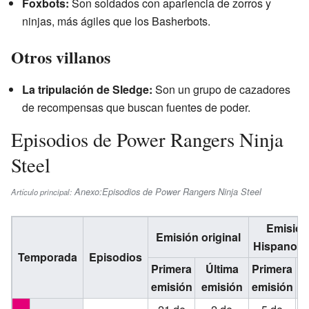
Foxbots:
Son soldados con apariencia de zorros y
ninjas, más ágiles que los Basherbots.
Otros villanos
La tripulación de Sledge:
Son un grupo de cazadores
de recompensas que buscan fuentes de poder.
Episodios de Power Rangers Ninja
Steel
Anexo:Episodios de Power Rangers Ninja Steel
Artículo principal:
Emisión
Emisión original
Hispanoam
Temporada
Episodios
Primera
Última
Primera
Ú
emisión
emisión
emisión
e