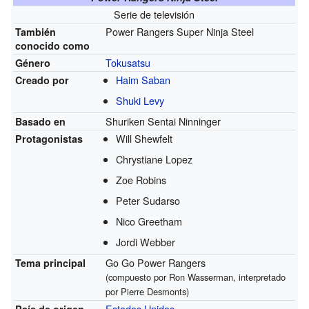
Serie de televisión
Power Rangers Super Ninja Steel
También
conocido como
Tokusatsu
Género
Haim Saban
Creado por
Shuki Levy
Shuriken Sentai Ninninger
Basado en
Will Shewfelt
Protagonistas
Chrystiane Lopez
Zoe Robins
Peter Sudarso
Nico Greetham
Jordi Webber
Go Go Power Rangers
Tema principal
(compuesto por Ron Wasserman, interpretado
por Pierre Desmonts)
Estados Unidos
País de origen