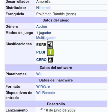
Ambrella
Desarrollador
Nintendo
Distribuidor
Pokémon Rumble (serie)
Franquicia
Datos del juego
Acción
Género
1 jugador
Modos de juego
Multijugador
Clasificaciones
ESRB
PEGI
CERO
Datos del software
Wii
Plataformas
Datos del hardware
WiiWare
Formato
Wii Remote
Dispositivos de
entrada
Desarrollo
JP
16 de junio de 2009
Lanzamiento