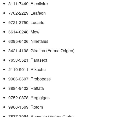
3111-7449: Electivire
7702-2229: Leafeon
9721-3750: Lucario
6614-0248: Mew
6295-6406: Ninetales
3421-4198: Giratina (Forma Origen)
7653-3521: Parasect
2110-9011: Pikachu
9986-3607: Probopass
3884-9402: Rattata
0752-0878: Regigigas
9966-1569: Rotom
7837-7094: Shaymin (Forma Cielo)