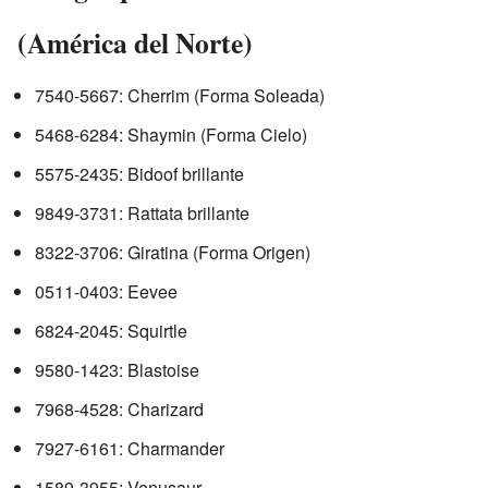
(América del Norte)
7540-5667: Cherrim (Forma Soleada)
5468-6284: Shaymin (Forma Cielo)
5575-2435: Bidoof brillante
9849-3731: Rattata brillante
8322-3706: Giratina (Forma Origen)
0511-0403: Eevee
6824-2045: Squirtle
9580-1423: Blastoise
7968-4528: Charizard
7927-6161: Charmander
1589-3955: Venusaur