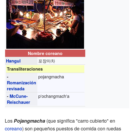
Nombre coreano
포장마차
Hangul
Transliteraciones
pojangmacha
-
Romanización
revisada
p'ochangmach'a
-
McCune-
Reischauer
Los
Pojangmacha
(que significa "carro cubierto" en
coreano
) son pequeños puestos de comida con ruedas