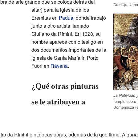
obra de arte grande que se coloca detrás del
, Urba
Crucifijo
altar) para la iglesia de los
Eremitas en
Padua
, donde trabajó
junto a otro artista llamado
Giuliano da Rímini. En 1328, su
nombre aparece como testigo en
dos documentos importantes de la
iglesia de Santa María in Porto
Fuori en
Rávena
.
¿Qué otras pinturas
La Natividad y
se le atribuyen a
temple sobre 
Bornemisza (e
ro da Rimini pintó otras obras, además de la que firmó. Algun