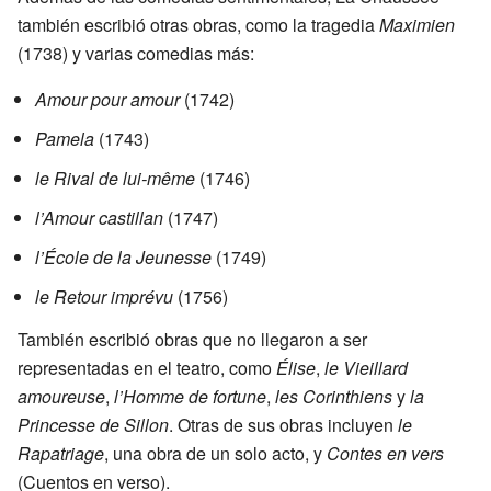
también escribió otras obras, como la tragedia
Maximien
(1738) y varias comedias más:
Amour pour amour
(1742)
Pamela
(1743)
le Rival de lui-même
(1746)
l’Amour castillan
(1747)
l’École de la Jeunesse
(1749)
le Retour imprévu
(1756)
También escribió obras que no llegaron a ser
representadas en el teatro, como
Élise
,
le Vieillard
amoureuse
,
l’Homme de fortune
,
les Corinthiens
y
la
Princesse de Sillon
. Otras de sus obras incluyen
le
Rapatriage
, una obra de un solo acto, y
Contes en vers
(Cuentos en verso).