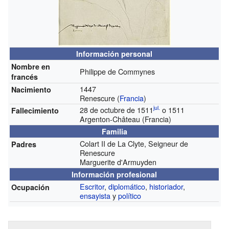
Información personal
Nombre en
Philippe de Commynes
francés
1447
Nacimiento
Renescure (
Francia
)
jul.
28 de octubre de 1511
o 1511
Fallecimiento
Argenton-Château (Francia)
Familia
Colart II de La Clyte, Seigneur de
Padres
Renescure
Marguerite d'Armuyden
Información profesional
Escritor
,
diplomático
,
historiador
,
Ocupación
ensayista
y
político