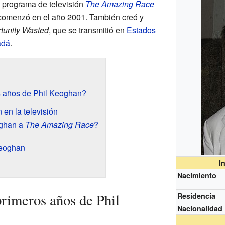
l programa de televisión
The Amazing Race
comenzó en el año 2001. También creó y
tunity Wasted
, que se transmitió en
Estados
adá
.
s años de Phil Keoghan?
 en la televisión
oghan a
The Amazing Race
?
Keoghan
I
Nacimiento
rimeros años de Phil
Residencia
Nacionalidad