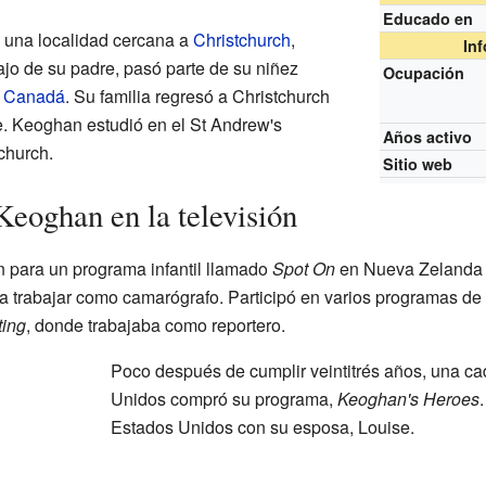
Educado en
 una localidad cercana a
Christchurch
,
In
jo de su padre, pasó parte de su niñez
Ocupación
n
Canadá
. Su familia regresó a Christchurch
e. Keoghan estudió en el St Andrew's
Años activo
church.
Sitio web
Keoghan en la televisión
 para un programa infantil llamado
Spot On
en Nueva Zelanda 
a trabajar como camarógrafo. Participó en varios programas de t
ting
, donde trabajaba como reportero.
Poco después de cumplir veintitrés años, una ca
Unidos compró su programa,
Keoghan's Heroes
Estados Unidos con su esposa, Louise.