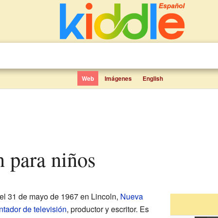
Web
Imágenes
English
n para niños
el 31 de mayo de 1967 en Lincoln,
Nueva
ntador de televisión
, productor y escritor. Es