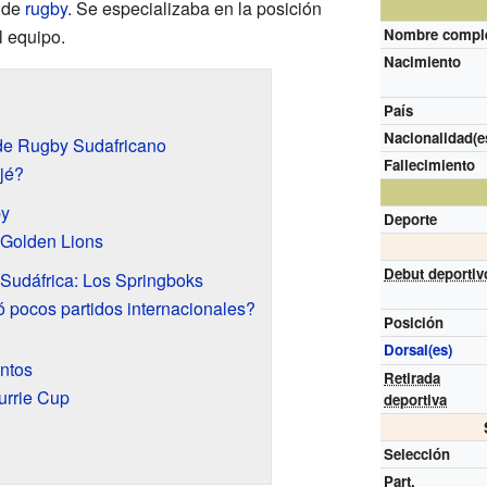
 de
rugby
. Se especializaba en la posición
l equipo.
Nombre compl
Nacimiento
País
Nacionalidad(e
de Rugby Sudafricano
Fallecimiento
jé?
by
Deporte
 Golden Lions
Debut deportiv
Sudáfrica: Los Springboks
 pocos partidos internacionales?
Posición
Dorsal(es)
ntos
Retirada
rrie Cup
deportiva
Selección
Part.