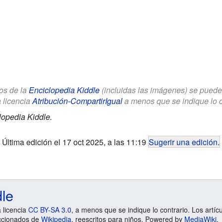
los de la
Enciclopedia Kiddle
(incluidas las imágenes) se puede u
a licencia
Atribución-CompartirIgual
a menos que se indique lo con
lopedia Kiddle.
Última edición el 17 oct 2025, a las 11:19
Sugerir una edición
.
dle
a licencia
CC BY-SA 3.0
, a menos que se indique lo contrario. Los artíc
ccionados de
Wikipedia
, reescritos para niños. Powered by
MediaWiki
.