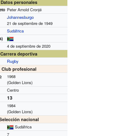
Datos personales
eto
Peter Arnold Cronjé
Johannesburgo
21 de septiembre de 1949
Sudáfrica
s)
4 de septiembre de 2020
Carrera deportiva
Rugby
Club profesional
o
1968
(Golden Lions)
Centro
13
1984
(Golden Lions)
Selección nacional
Sudáfrica
7