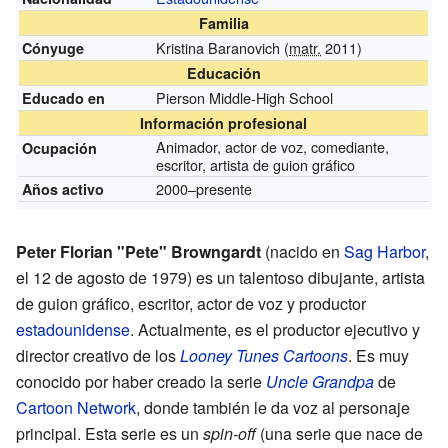
Familia
Kristina Baranovich (
matr.
2011)
Cónyuge
Educación
Pierson Middle-High School
Educado en
Información profesional
Animador, actor de voz, comediante,
Ocupación
escritor, artista de guion gráfico
2000–presente
Años activo
Peter Florian "Pete" Browngardt
(nacido en
Sag Harbor
,
el 12 de agosto de 1979) es un talentoso dibujante, artista
de guion gráfico, escritor, actor de voz y productor
estadounidense
. Actualmente, es el productor ejecutivo y
director creativo de los
Looney Tunes Cartoons
. Es muy
conocido por haber creado la serie
Uncle Grandpa
de
Cartoon Network
, donde también le da voz al personaje
principal. Esta serie es un
spin-off
(una serie que nace de