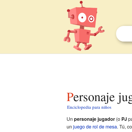
Personaje j
Enciclopedia para niños
Un
personaje jugador
(o
PJ
pa
un
juego de rol de mesa
. Tú, c