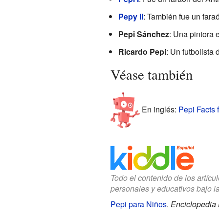
Pepy II
: También fue un faraó
Pepi Sánchez
: Una pintora 
Ricardo Pepi
: Un futbolist
Véase también
En inglés:
Pepi Facts 
Todo el contenido de los artícu
personales y educativos bajo l
Pepi para Niños
.
Enciclopedia 