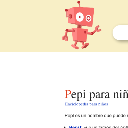
Pepi para ni
Enciclopedia para niños
Pepi es un nombre que puede ref
Pepi I
: Fue un faraón del An