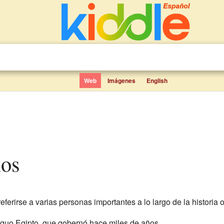
Web
Imágenes
English
ños
erirse a varias personas importantes a lo largo de la historia o
tiguo Egipto, que gobernó hace miles de años.