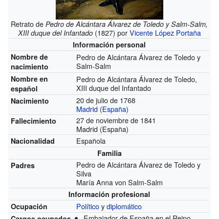
Retrato de
Pedro de Alcántara Álvarez de Toledo y Salm-Salm,
(1827) por
Vicente López Portaña
XIII duque del Infantado
Información personal
Nombre de
Pedro de Alcántara Álvarez de Toledo y
Salm-Salm
nacimiento
Nombre en
Pedro de Alcántara Álvarez de Toledo,
XIII duque del Infantado
español
20 de julio de 1768
Nacimiento
Madrid
(
España
)
27 de noviembre de 1841
Fallecimiento
Madrid (España)
Española
Nacionalidad
Familia
Pedro de Alcántara Álvarez de Toledo y
Padres
Silva
María Anna von Salm-Salm
Información profesional
Político
y
diplomático
Ocupación
Embajador de España en el Reino
Cargos ocupados