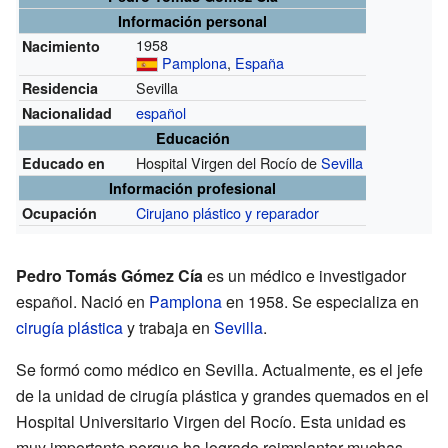
Información personal
1958
Nacimiento
Pamplona
,
España
Sevilla
Residencia
español
Nacionalidad
Educación
Hospital Virgen del Rocío de
Sevilla
Educado en
Información profesional
Cirujano plástico y reparador
Ocupación
Pedro Tomás Gómez Cía
es un médico e investigador
español. Nació en
Pamplona
en 1958. Se especializa en
cirugía plástica
y trabaja en
Sevilla
.
Se formó como médico en Sevilla. Actualmente, es el jefe
de la unidad de cirugía plástica y grandes quemados en el
Hospital Universitario Virgen del Rocío. Esta unidad es
muy importante porque ha logrado reimplantar muchas