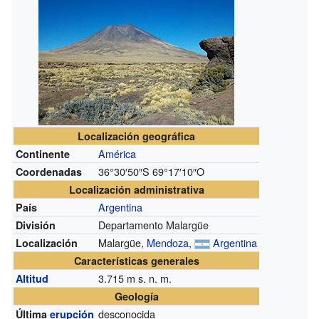
Localización geográfica
América
Continente
36°30′50″S
69°17′10″O
Coordenadas
Localización administrativa
Argentina
País
Departamento Malargüe
División
Malargüe,
Mendoza
,
Argentina
Localización
Características generales
3.715
m s. n. m.
Altitud
Geología
desconocida
Última
erupción