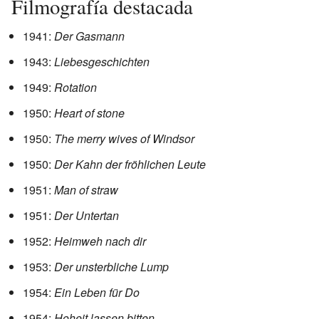
Filmografía destacada
1941:
Der Gasmann
1943:
Liebesgeschichten
1949:
Rotation
1950:
Heart of stone
1950:
The merry wives of Windsor
1950:
Der Kahn der fröhlichen Leute
1951:
Man of straw
1951:
Der Untertan
1952:
Heimweh nach dir
1953:
Der unsterbliche Lump
1954:
Ein Leben für Do
1954:
Hoheit lassen bitten