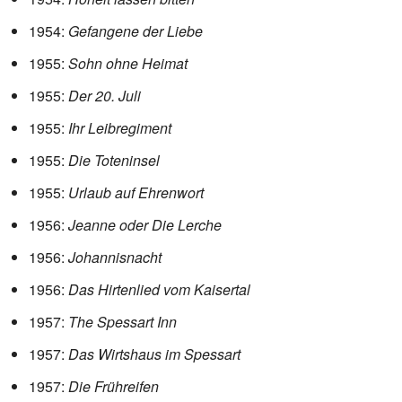
1954:
Gefangene der Liebe
1955:
Sohn ohne Heimat
1955:
Der 20. Juli
1955:
Ihr Leibregiment
1955:
Die Toteninsel
1955:
Urlaub auf Ehrenwort
1956:
Jeanne oder Die Lerche
1956:
Johannisnacht
1956:
Das Hirtenlied vom Kaisertal
1957:
The Spessart Inn
1957:
Das Wirtshaus im Spessart
1957:
Die Frühreifen