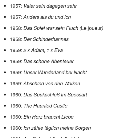
1957:
Vater sein dagegen sehr
1957:
Anders als du und ich
1958:
Das Spiel war sein Fluch (
Le joueur
)
1958:
Der Schinderhannes
1959:
2 x Adam, 1 x Eva
1959:
Das schöne Abenteuer
1959:
Unser Wunderland bei Nacht
1959:
Abschied von den Wolken
1960:
Das Spukschloß im Spessart
1960:
The Haunted Castle
1960:
Ein Herz braucht Liebe
1960:
Ich zähle täglich meine Sorgen