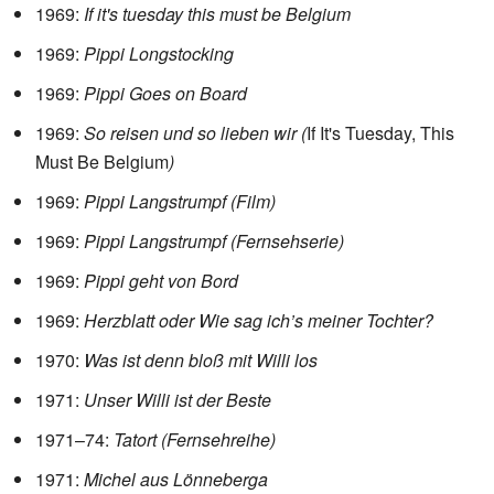
1969:
If it's tuesday this must be Belgium
1969:
Pippi Longstocking
1969:
Pippi Goes on Board
1969:
So reisen und so lieben wir (
If It's Tuesday, This
Must Be Belgium
)
1969:
Pippi Langstrumpf (Film)
1969:
Pippi Langstrumpf (Fernsehserie)
1969:
Pippi geht von Bord
1969:
Herzblatt oder Wie sag ich’s meiner Tochter?
1970:
Was ist denn bloß mit Willi los
1971:
Unser Willi ist der Beste
1971–74:
Tatort (Fernsehreihe)
1971:
Michel aus Lönneberga