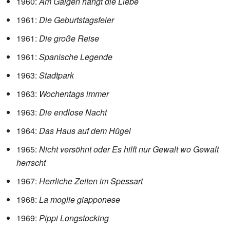
1960:
Am Galgen hängt die Liebe
1961:
Die Geburtstagsfeier
1961:
Die große Reise
1961:
Spanische Legende
1963:
Stadtpark
1963:
Wochentags immer
1963:
Die endlose Nacht
1964:
Das Haus auf dem Hügel
1965:
Nicht versöhnt oder Es hilft nur Gewalt wo Gewalt
herrscht
1967:
Herrliche Zeiten im Spessart
1968:
La moglie giapponese
1969:
Pippi Longstocking