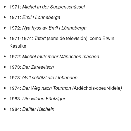
1971:
Michel in der Suppenschüssel
1971:
Emil i Lönneberga
1972:
Nya hyss av Emil i Lönneberga
1971-1974:
Tatort
(serie de televisión), como Erwin
Kasulke
1972:
Michel muß mehr Männchen machen
1973:
Der Zarewitsch
1973:
Gott schützt die Liebenden
1974:
Der Weg nach Tourmon (
Ardéchois-coeur-fidèle
)
1983:
Die wilden Fünfziger
1984:
Delfter Kacheln