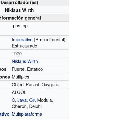
Desarrollador(es)
Niklaus Wirth
nformación general
.pas .pp
Imperativo
(Procedimental),
Estructurado
1970
Niklaus Wirth
Fuerte, Estático
pos
Múltiples
iones
Object Pascal, Oxygene
ALGOL
C
,
Java
,
C#
, Modula,
Oberon, Delphi
Multiplataforma
ativo