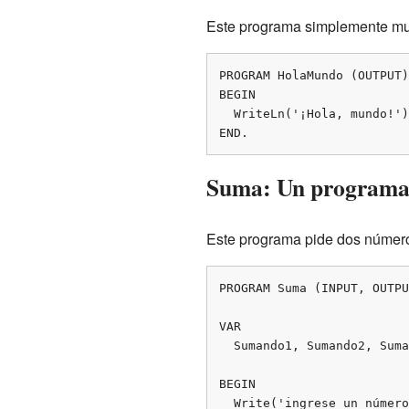
Este programa simplemente mue
PROGRAM HolaMundo (OUTPUT);
BEGIN

  WriteLn('¡Hola, mundo!');

END.
Suma: Un programa 
Este programa pide dos número
PROGRAM Suma (INPUT, OUTPU
VAR

  Sumando1, Sumando2, Suma:INTEGER;

BEGIN

  Write('ingrese un número: ');
