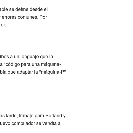
able se define desde el
ar errores comunes. Por
or.
ibes a un lenguaje que la
ba "código para una máquina-
abía que adaptar la "máquina-P"
s tarde, trabajó para Borland y
nuevo compilador se vendía a