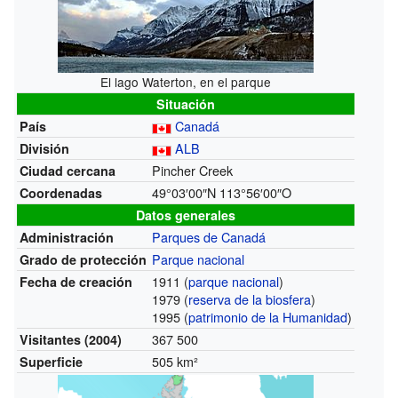
El lago Waterton, en el parque
Situación
Canadá
País
ALB
División
Pincher Creek
Ciudad cercana
49°03′00″N
113°56′00″O
Coordenadas
Datos generales
Parques de Canadá
Administración
Parque nacional
Grado de protección
1911 (
parque nacional
)
Fecha de creación
1979 (
reserva de la biosfera
)
1995 (
patrimonio de la Humanidad
)
367 500
Visitantes (2004)
505 km²
Superficie